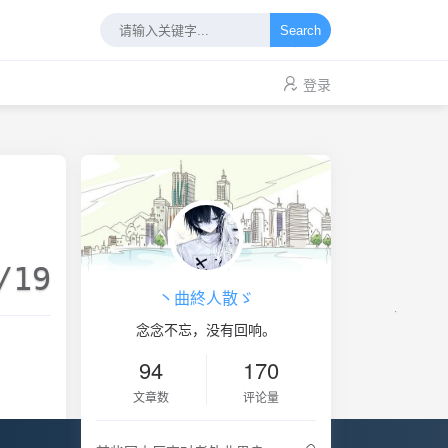
Search
登录
/19
丶曲終人散ゞ
念念不忘，没有回响。
94
170
文章数
评论量