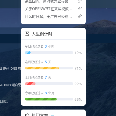
某些国内厂商对老外业界良心，对同胞重拳出击
关于OPENWRT在某些视频站出现加载慢的问题。
什么时候起，无广告已经成为了一项奢侈品？
人生倒计时
3
今日已经过去
小时
12%
5
这周已经过去
天
71%
7
本月已经过去
天
22%
8
今年已经过去
个月
66%
热门文章