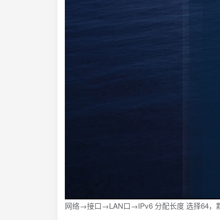
网络→接口→LAN口→IPv6 分配长度 选择6