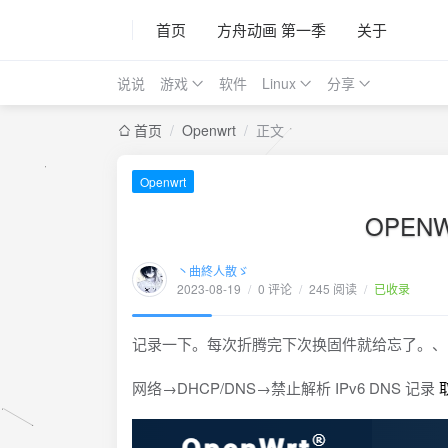
首页
方舟动画 第一季
关于
说说
游戏
软件
Linux
分享
首页
/
Openwrt
/
正文
Openwrt
OPEN
丶曲終人散ゞ
2023-08-19
/
0 评论
/
245 阅读
/
已收录
记录一下。每次折腾完下次换固件就给忘了。、
网络→DHCP/DNS→禁止解析 IPv6 DNS 记录