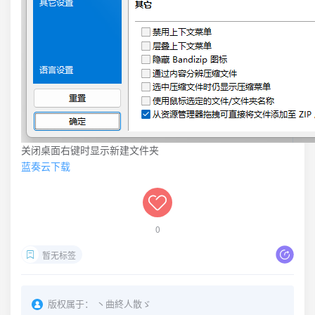
关闭桌面右键时显示新建文件夹
蓝奏云下载
0
暂无标签
版权属于：
丶曲終人散ゞ