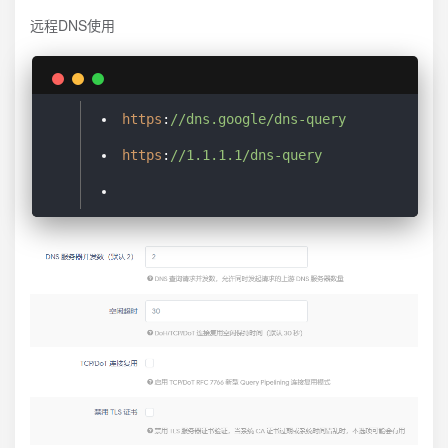
远程DNS使用
https
:
//dns.google/dns-query
https
:
//1.1.1.1/dns-query